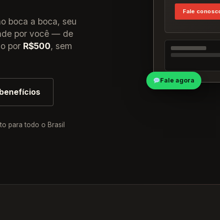
Fale conosc
no boca a boca, seu
vende por você — de
so por
R$500
, sem
Fale agora
benefícios
to para todo o Brasil