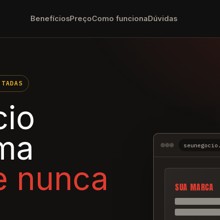
Benefícios
Preço
Como funciona
Dúvidas
ITADAS
cio
ma
seunegocio
ue nunca
SUA MARCA